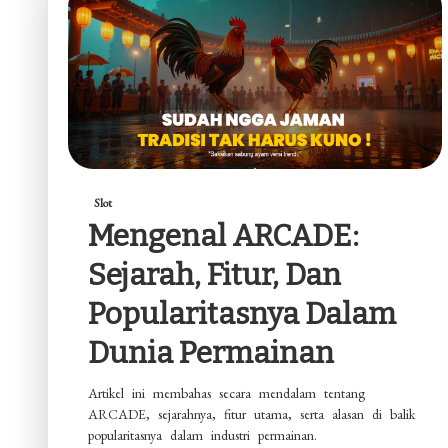
Pragmatic
Play
yang
Menggoda
Slot
Mengenal ARCADE:
Sejarah, Fitur, Dan
Popularitasnya Dalam
Dunia Permainan
Artikel ini membahas secara mendalam tentang
ARCADE, sejarahnya, fitur utama, serta alasan di balik
popularitasnya dalam industri permainan.