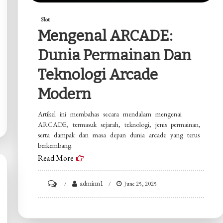
Slot
Mengenal ARCADE:
Dunia Permainan Dan
Teknologi Arcade
Modern
Artikel ini membahas secara mendalam mengenai
ARCADE, termasuk sejarah, teknologi, jenis permainan,
serta dampak dan masa depan dunia arcade yang terus
berkembang.
Read More
on
adminn1
June 25, 2025
Mengenal
ARCADE: