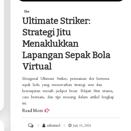
Slot
Ultimate Striker:
Strategi Jitu
Menaklukkan
Lapangan Sepak Bola
Virtual
Mengenal Ultimate Striker, permainan slot bertema
sepak bola yang menawarkan strategi seru dan
kesempatan meraih jackpot besar. Pelajari fitur utama,
cara bermain, dan tips menang dalam artikel lengkap
ini.
Read More
on
adminn1
July 15, 2025