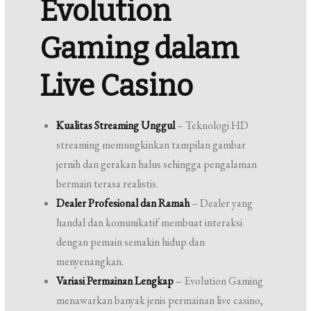
Evolution
Gaming dalam
Live Casino
Kualitas Streaming Unggul
– Teknologi HD
streaming memungkinkan tampilan gambar
jernih dan gerakan halus sehingga pengalaman
bermain terasa realistis.
Dealer Profesional dan Ramah
– Dealer yang
handal dan komunikatif membuat interaksi
dengan pemain semakin hidup dan
menyenangkan.
Variasi Permainan Lengkap
– Evolution Gaming
menawarkan banyak jenis permainan live casino,