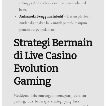
sehingga Anda tidak akan bosan mencoba hal
baru.
Antarmuka Pengguna Intuitif
– Desain platform
mudah digunakan baik untuk pemula maupun
pemain berpengalaman.
Strategi Bermain
di Live Casino
Evolution
Gaming
Meskipun keberuntungan memegang peranan
penting, ada beberapa strategi yang bisa