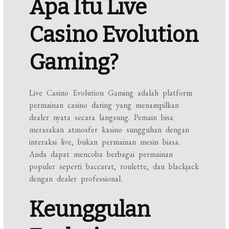
Apa Itu Live
Casino Evolution
Gaming?
Live Casino Evolution Gaming adalah platform
permainan casino daring yang menampilkan
dealer nyata secara langsung. Pemain bisa
merasakan atmosfer kasino sungguhan dengan
interaksi live, bukan permainan mesin biasa.
Anda dapat mencoba berbagai permainan
populer seperti baccarat, roulette, dan blackjack
dengan dealer professional.
Keunggulan