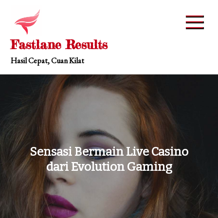
Skip
to
content
Fastlane Results
Hasil Cepat, Cuan Kilat
Sensasi Bermain Live Casino
dari Evolution Gaming