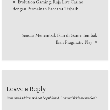
Evolution Gaming: Raja Live Casino
navigation
dengan Permainan Baccarat Terbaik
Sensasi Menembak Ikan di Game Tembak
Ikan Pragmatic Play
Leave a Reply
Your email address will not be published.
Required fields are marked
*