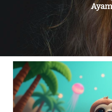
Ayam: