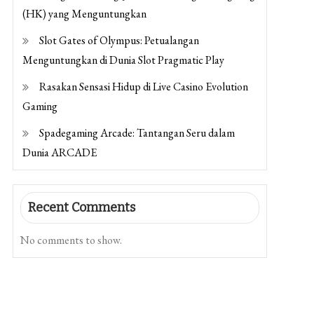
(HK) yang Menguntungkan
Slot Gates of Olympus: Petualangan
Menguntungkan di Dunia Slot Pragmatic Play
Rasakan Sensasi Hidup di Live Casino Evolution
Gaming
Spadegaming Arcade: Tantangan Seru dalam
Dunia ARCADE
Recent Comments
No comments to show.