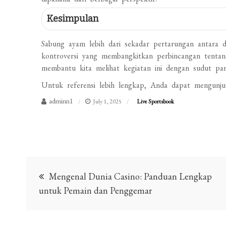
Kesimpulan
Sabung ayam lebih dari sekadar pertarungan antara d
kontroversi yang membangkitkan perbincangan tentan
membantu kita melihat kegiatan ini dengan sudut pa
Untuk referensi lebih lengkap, Anda dapat mengunj
adminn1
July 1, 2025
Live Sportsbook
Post
Mengenal Dunia Casino: Panduan Lengkap
navigation
untuk Pemain dan Penggemar