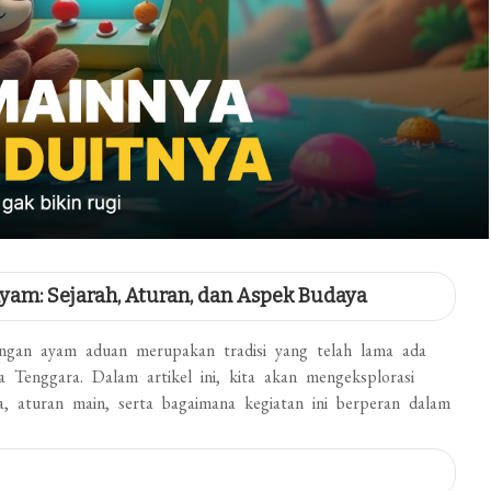
am: Sejarah, Aturan, dan Aspek Budaya
ingan ayam aduan merupakan tradisi yang telah lama ada
a Tenggara. Dalam artikel ini, kita akan mengeksplorasi
a, aturan main, serta bagaimana kegiatan ini berperan dalam