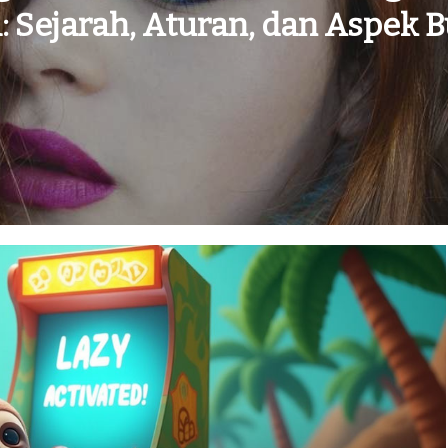
 Sejarah, Aturan, dan Aspek 