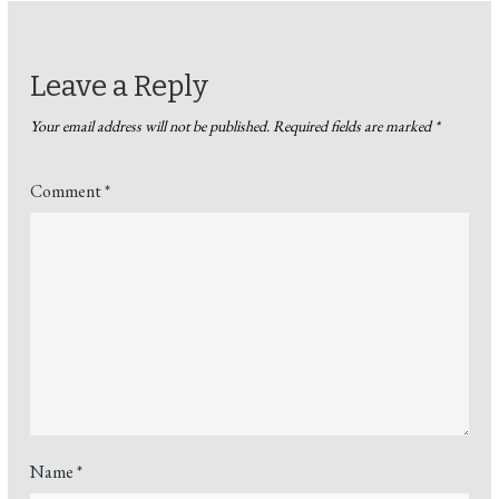
Leave a Reply
Your email address will not be published.
Required fields are marked
*
Comment
*
Name
*