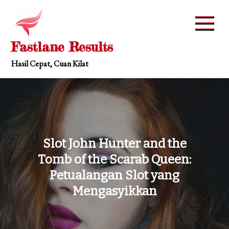
Skip
to
content
Fastlane Results
Hasil Cepat, Cuan Kilat
Slot John Hunter and the
Tomb of the Scarab Queen:
Petualangan Slot yang
Mengasyikkan