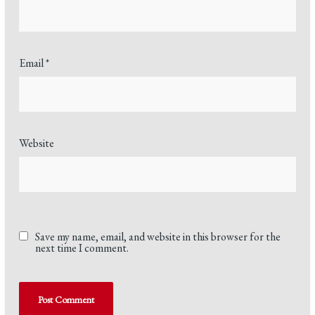
Email
*
Website
Save my name, email, and website in this browser for the
next time I comment.