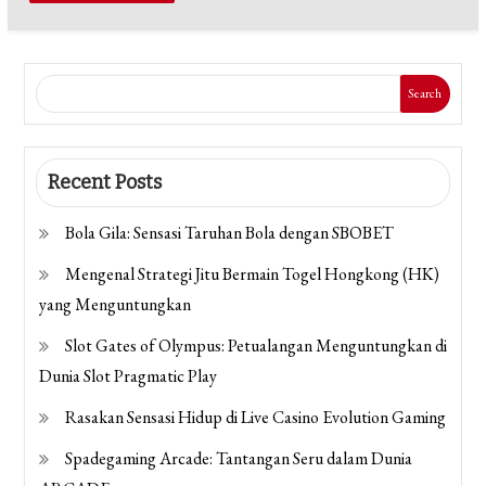
Search
Recent Posts
Bola Gila: Sensasi Taruhan Bola dengan SBOBET
Mengenal Strategi Jitu Bermain Togel Hongkong (HK)
yang Menguntungkan
Slot Gates of Olympus: Petualangan Menguntungkan di
Dunia Slot Pragmatic Play
Rasakan Sensasi Hidup di Live Casino Evolution Gaming
Spadegaming Arcade: Tantangan Seru dalam Dunia