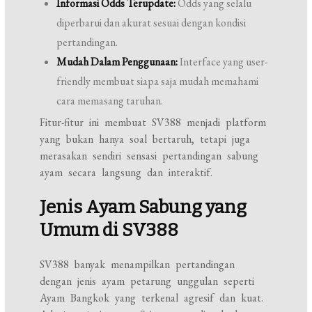
Informasi Odds Terupdate:
Odds yang selalu
diperbarui dan akurat sesuai dengan kondisi
pertandingan.
Mudah Dalam Penggunaan:
Interface yang user-
friendly membuat siapa saja mudah memahami
cara memasang taruhan.
Fitur-fitur ini membuat SV388 menjadi platform
yang bukan hanya soal bertaruh, tetapi juga
merasakan sendiri sensasi pertandingan sabung
ayam secara langsung dan interaktif.
Jenis Ayam Sabung yang
Umum di SV388
SV388 banyak menampilkan pertandingan
dengan jenis ayam petarung unggulan seperti
Ayam Bangkok yang terkenal agresif dan kuat.