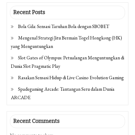
Recent Posts
Bola Gila: Sensasi Taruhan Bola dengan SBOBET
Mengenal Strategi Jitu Bermain Togel Hongkong (HK)
yang Menguntungkan
Slot Gates of Olympus: Petualangan Menguntungkan di
Dunia Slot Pragmatic Play
Rasakan Sensasi Hidup di Live Casino Evolution Gaming
Spadegaming Arcade: Tantangan Seru dalam Dunia
ARCADE
Recent Comments