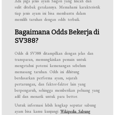
Ada juga jenis ayam Saigon yang lincah dan
sulit ditebak gerakannya. Memahami karakteristik
tiap jenis ayam ini bisa membantu dalam
memilih taruhan dengan odds terbaik.
Bagaimana Odds Bekerja di
SV388?
Odds di SV388 ditampilkan dengan jelas dan
transparan, memungkinkan pemain untuk
mengetahui potensi kemenangan sebelum
memasang taruhan. Odds ini dihitung
berdasarkan performa ayam, sejarah
pertarungan, dan faktor-faktor lain yang
berpengaruh, sehingga memberikan peluang yang
adil dan menarik untuk para bettor.
Untuk informasi lebih lengkap seputar sabung
ayam bisa kamu kunjungi
Wikipedia Sabung