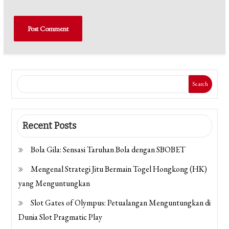
Search
Recent Posts
Bola Gila: Sensasi Taruhan Bola dengan SBOBET
Mengenal Strategi Jitu Bermain Togel Hongkong (HK)
yang Menguntungkan
Slot Gates of Olympus: Petualangan Menguntungkan di
Dunia Slot Pragmatic Play