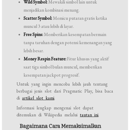
Wild Symbol:
Mewakili simbol lain untuk
menjadikan kombinasi menang.
Scatter Symbol:
Memicu putaran gratis ketika
muncul 3 atau lebih di layar.
Free Spins:
Memberikan kesempatan bermain
tanpa taruhan dengan potensi kemenangan yang
lebih besar.
Money Respin Feature:
Fitur khusus yang aktif
saat tiga simbol bulan muncul, memberikan
kesempatan jackpot progresif.
Untuk yang ingin mencoba lebih jauh tentang
berbagai jenis slot dari Pragmatic Play, bisa baca
di
artikel slot kami
.
Informasi lengkap mengenai slot dapat
ditemukan di Wikipedia melalui
tautan ini
.
Bagaimana Cara Memaksimalkan