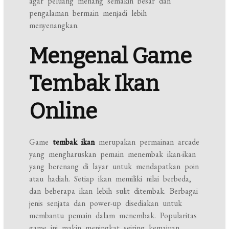
agar peluang menang semakin besar dan
pengalaman bermain menjadi lebih
menyenangkan.
Mengenal Game
Tembak Ikan
Online
Game
tembak ikan
merupakan permainan arcade
yang mengharuskan pemain menembak ikan-ikan
yang berenang di layar untuk mendapatkan poin
atau hadiah. Setiap ikan memiliki nilai berbeda,
dan beberapa ikan lebih sulit ditembak. Berbagai
jenis senjata dan power-up disediakan untuk
membantu pemain dalam menembak. Popularitas
game ini makin meningkat seiring kemajuan