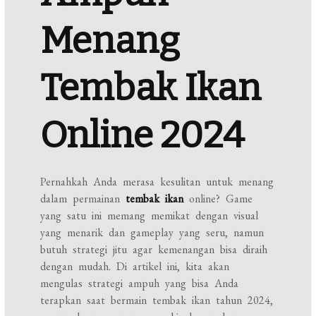
Menang
Tembak Ikan
Online 2024
Pernahkah Anda merasa kesulitan untuk menang
dalam permainan
tembak ikan
online? Game
yang satu ini memang memikat dengan visual
yang menarik dan gameplay yang seru, namun
butuh strategi jitu agar kemenangan bisa diraih
dengan mudah. Di artikel ini, kita akan
mengulas strategi ampuh yang bisa Anda
terapkan saat bermain tembak ikan tahun 2024,