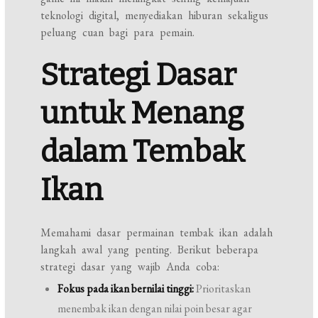
teknologi digital, menyediakan hiburan sekaligus
peluang cuan bagi para pemain.
Strategi Dasar
untuk Menang
dalam Tembak
Ikan
Memahami dasar permainan tembak ikan adalah
langkah awal yang penting. Berikut beberapa
strategi dasar yang wajib Anda coba:
Fokus pada ikan bernilai tinggi:
Prioritaskan
menembak ikan dengan nilai poin besar agar