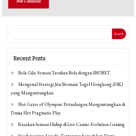
Search
Recent Posts
Bola Gila: Sensasi Taruhan Bola dengan SBOBET
Mengenal Strategi Jitu Bermain Togel Hongkong (HK)
yang Menguntungkan
Slot Gates of Olympus: Petualangan Menguntungkan di
Dunia Slot Pragmatic Play
Rasakan Sensasi Hidup di Live Casino Evolution Gaming
Spadegaming Arcade: Tantangan Seru dalam Dunia