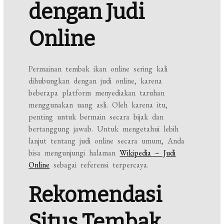
dengan Judi
Online
Permainan tembak ikan online sering kali
dihubungkan dengan judi online, karena
beberapa platform menyediakan taruhan
menggunakan uang asli. Oleh karena itu,
penting untuk bermain secara bijak dan
bertanggung jawab. Untuk mengetahui lebih
lanjut tentang judi online secara umum, Anda
bisa mengunjungi halaman
Wikipedia – Judi
Online
sebagai referensi terpercaya.
Rekomendasi
Situs Tembak