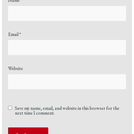
Name
*
Email
*
Website
Save my name, email, and website in this browser for the
next time I comment.