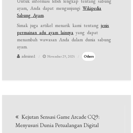
Untuk informasi lebih lengkap tentang sabung
ayam, Anda dapat mengunjungi
Wikipedia
Sabung Ayam
.
Simak juga artikel menarik kami tentang
jenis
permainan adu ayam lainnya
yang dapat
menambah wawasan Anda dalam dunia sabung
ayam.
adminn1
November 29, 2025
Others
Post
Kejutan Sensasi Game Arcade CQ9:
navigation
Menyusuri Dunia Petualangan Digital