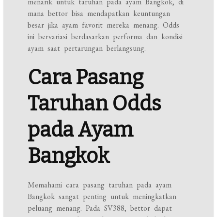
menarik untuk taruhan pada ayam Bangkok, di
mana bettor bisa mendapatkan keuntungan
besar jika ayam favorit mereka menang. Odds
ini bervariasi berdasarkan performa dan kondisi
ayam saat pertarungan berlangsung.
Cara Pasang
Taruhan Odds
pada Ayam
Bangkok
Memahami cara pasang taruhan pada ayam
Bangkok sangat penting untuk meningkatkan
peluang menang. Pada SV388, bettor dapat