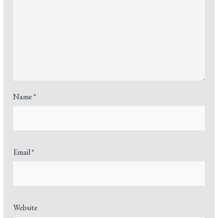
Name
*
Email
*
Website