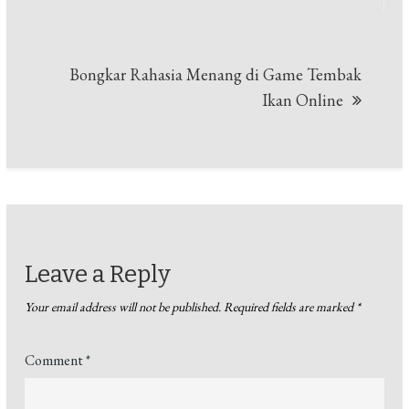
Bongkar Rahasia Menang di Game Tembak
Ikan Online
Leave a Reply
Your email address will not be published.
Required fields are marked
*
Comment
*