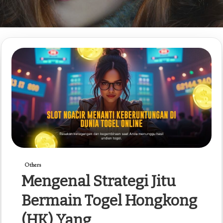
Others
Mengenal Strategi Jitu
Bermain Togel Hongkong
(HK) Yang