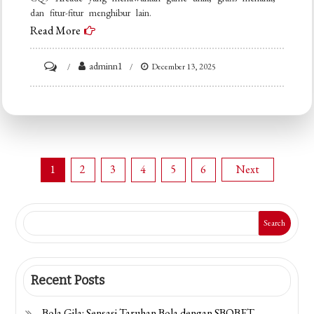
dan fitur-fitur menghibur lain.
Read More
on
adminn1
December 13, 2025
CQ9
Arcade:
Sensasi
Seru
Main
Posts
1
2
3
4
5
6
Next
Game
pagination
Arcade
Online
Search
Recent Posts
Bola Gila: Sensasi Taruhan Bola dengan SBOBET