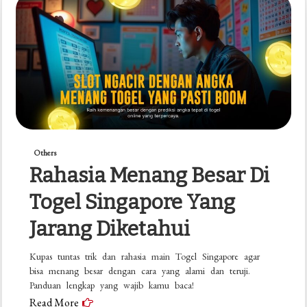
Unggulan
di
SV388
untuk
Menang
Maksimal
Others
Rahasia Menang Besar Di
Togel Singapore Yang
Jarang Diketahui
Kupas tuntas trik dan rahasia main Togel Singapore agar
bisa menang besar dengan cara yang alami dan teruji.
Panduan lengkap yang wajib kamu baca!
Read More