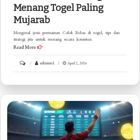
Menang Togel Paling
Mujarab
Mengenal jenis permainan Colok Bebas di togel, tips dan
strategi jitu untuk menang secara konsisten.
Read More
on
adminn1
April 2, 2026
Colok
Bebas:
Strategi
Menang
Togel
Paling
Mujarab