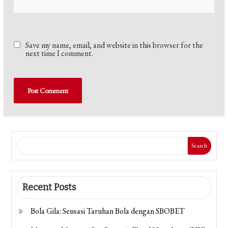
Save my name, email, and website in this browser for the
next time I comment.
Search
Recent Posts
Bola Gila: Sensasi Taruhan Bola dengan SBOBET