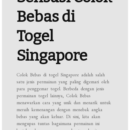
Bebas di
Togel
Singapore
Colok Bebas di togel Singapore adalah salah
satu jenis permainan yang paling digemari oleh
para penggemar togel. Berbeda dengan jenis
permainan togel lainnya, Colok Bebas
menawarkan cara yang unik dan menarik untuk
meraih kemenangan dengan menebak angka
bebas yang akan keluar. Di sini, kita akan
mengupas tuntas bagaimana permainan ini