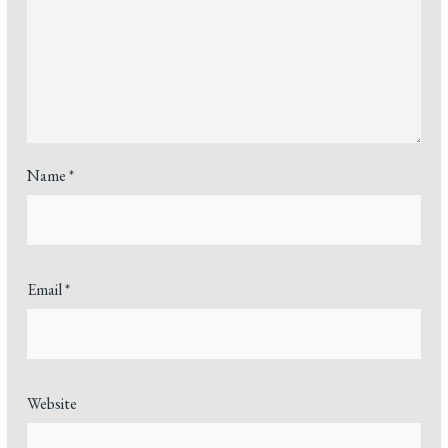
Name
*
Email
*
Website