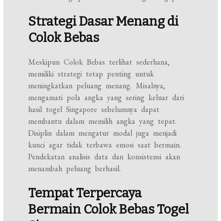
Strategi Dasar Menang di
Colok Bebas
Meskipun Colok Bebas terlihat sederhana,
memiliki strategi tetap penting untuk
meningkatkan peluang menang. Misalnya,
mengamati pola angka yang sering keluar dari
hasil togel Singapore sebelumnya dapat
membantu dalam memilih angka yang tepat.
Disiplin dalam mengatur modal juga menjadi
kunci agar tidak terbawa emosi saat bermain.
Pendekatan analisis data dan konsistensi akan
menambah peluang berhasil.
Tempat Terpercaya
Bermain Colok Bebas Togel