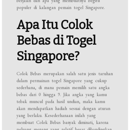
berjalan dan apa yang membuatnya begitu
populer di kalangan pemain togel Singapore.
Apa Itu Colok
Bebas di Togel
Singapore?
Colok Bebas merupakan salah satu jenis taruhan
dalam permainan togel Singapore yang cukup
sederhana, di mana pemain memilih satu angka
bebas dari 0 hingga 9. Jika angka yang kamu
tebak muncul pada hasil undian, maka kamu
akan mendapatkan hadiah sesuai dengan aturan
yang berlaku. Kesederhanaan inilah yang
membuat Colok Bebas banyak diminati, karena
peluang menang yang relatif besar dibandingkan