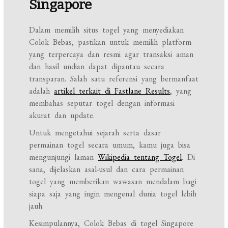
Singapore
Dalam memilih situs togel yang menyediakan
Colok Bebas, pastikan untuk memilih platform
yang terpercaya dan resmi agar transaksi aman
dan hasil undian dapat dipantau secara
transparan. Salah satu referensi yang bermanfaat
adalah
artikel terkait di Fastlane Results
, yang
membahas seputar togel dengan informasi
akurat dan update.
Untuk mengetahui sejarah serta dasar
permainan togel secara umum, kamu juga bisa
mengunjungi laman
Wikipedia tentang Togel
. Di
sana, dijelaskan asal-usul dan cara permainan
togel yang memberikan wawasan mendalam bagi
siapa saja yang ingin mengenal dunia togel lebih
jauh.
Kesimpulannya, Colok Bebas di togel Singapore