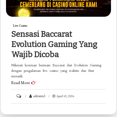
Live Casino
Sensasi Baccarat
Evolution Gaming Yang
Wajib Dicoba
Nikmati keseruan bermain Baccarat dari Evolution Gaming
dengan pengalaman live casino yang realistis dan fitur
menarik.
Read More
on
adminn1
April 10, 2026
Sensasi
Baccarat