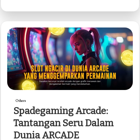
Sensasi
Hidup
di
Live
Casino
Evolution
Gaming
Others
Spadegaming Arcade:
Tantangan Seru Dalam
Dunia ARCADE