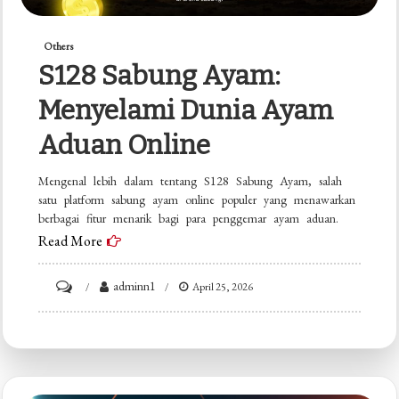
Others
S128 Sabung Ayam:
Menyelami Dunia Ayam
Aduan Online
Mengenal lebih dalam tentang S128 Sabung Ayam, salah
satu platform sabung ayam online populer yang menawarkan
berbagai fitur menarik bagi para penggemar ayam aduan.
Read More
on
adminn1
April 25, 2026
S128
Sabung
Ayam:
Menyelami