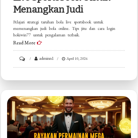
Menangkan Judi
Pelajari strategi taruhan bola live sportsbook untuk
memenangkan judi bola online. Tips jitu dan cara login
hokiwin77 untuk pengalaman terbaik.
Read More
on
adminn1
April 10, 2026
Strategi
Jitu
Taruhan
Bola
Live
Sportsbook
untuk
Menangkan
Judi