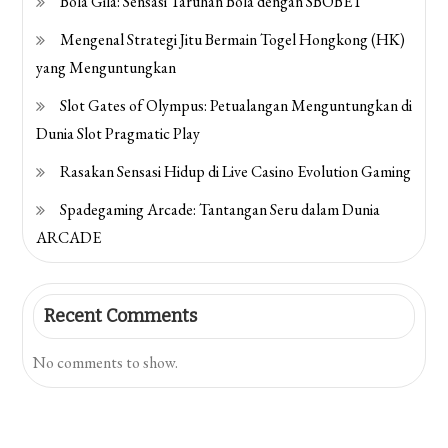
Bola Gila: Sensasi Taruhan Bola dengan SBOBET
Mengenal Strategi Jitu Bermain Togel Hongkong (HK)
yang Menguntungkan
Slot Gates of Olympus: Petualangan Menguntungkan di
Dunia Slot Pragmatic Play
Rasakan Sensasi Hidup di Live Casino Evolution Gaming
Spadegaming Arcade: Tantangan Seru dalam Dunia
ARCADE
Recent Comments
No comments to show.