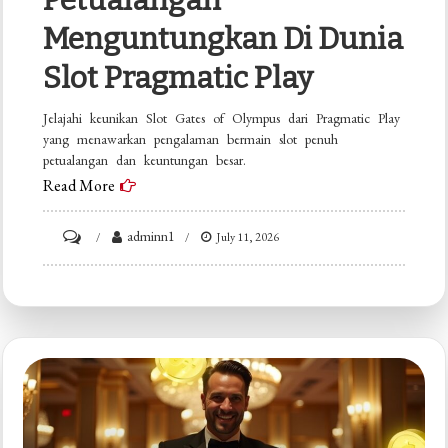
Menguntungkan Di Dunia
Slot Pragmatic Play
Jelajahi keunikan Slot Gates of Olympus dari Pragmatic Play
yang menawarkan pengalaman bermain slot penuh
petualangan dan keuntungan besar.
Read More
on
adminn1
July 11, 2026
Slot
Gates
of
Olympus:
Petualangan
Menguntungkan
di