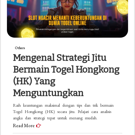
Others
Mengenal Strategi Jitu
Bermain Togel Hongkong
(HK) Yang
Menguntungkan
Raih keuntungan maksimal dengan tips dan trik bermain
Togel Hongkong (HK) secara jitu. Pelajari cara analisis
angka dan strategi tepat untuk menang mudah.
Read More