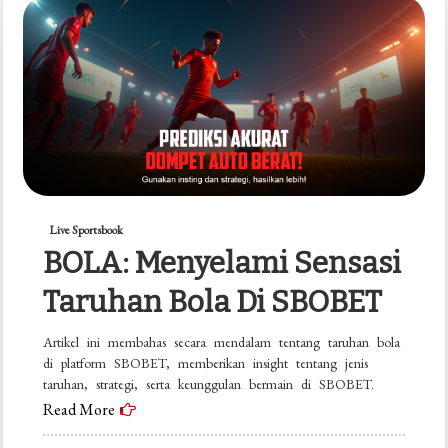
Dunia
Ayam
Aduan
Online
Live Sportsbook
BOLA: Menyelami Sensasi
Taruhan Bola Di SBOBET
Artikel ini membahas secara mendalam tentang taruhan bola
di platform SBOBET, memberikan insight tentang jenis
taruhan, strategi, serta keunggulan bermain di SBOBET.
Read More