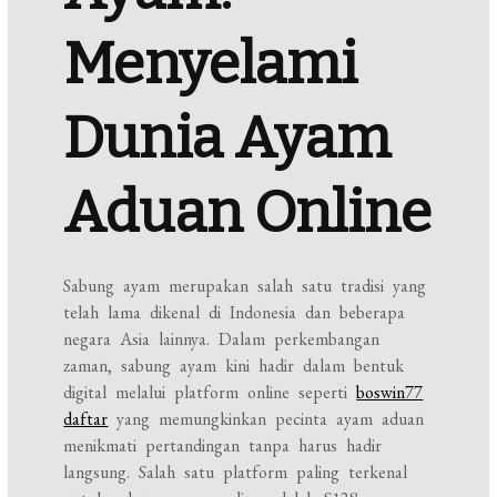
Menyelami
Dunia Ayam
Aduan Online
Sabung ayam merupakan salah satu tradisi yang
telah lama dikenal di Indonesia dan beberapa
negara Asia lainnya. Dalam perkembangan
zaman, sabung ayam kini hadir dalam bentuk
digital melalui platform online seperti
boswin77
daftar
yang memungkinkan pecinta ayam aduan
menikmati pertandingan tanpa harus hadir
langsung. Salah satu platform paling terkenal