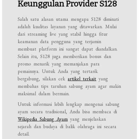
Keunggulan Provider S128
Salah satu alasan utama mengapa S128 diminati
adalah kualitas layanan yang ditawarkan. Mulai
dari streaming live yang stabil hingga fitur
keamanan data pengguna yang terjamin
membuat platform ini sangat dapat diandalkan.
Selain itu, S128 juga memberikan bonus dan
promo menarik yang memanjakan para
pemainnya. Untuk Anda yang tertarik
bergabung, silakan cek
artikel terkait
yang
membahas tips taruhan sabung ayam agar makin
maksimal dalam bermain.
Untuk informasi lebih lengkap mengenai sabung
ayam secara tradisional, Anda bisa membaca di
Wikipedia Sabung Ayam
yang menjelaskan
sejarah dan budaya di balik olahraga ini secara
detail.