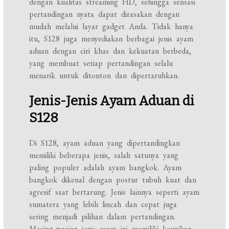
dengan kualitas streaming HD, sehingga sensasi
pertandingan nyata dapat dirasakan dengan
mudah melalui layar gadget Anda. Tidak hanya
itu, S128 juga menyediakan berbagai jenis ayam
aduan dengan ciri khas dan kekuatan berbeda,
yang membuat setiap pertandingan selalu
menarik untuk ditonton dan dipertaruhkan.
Jenis-Jenis Ayam Aduan di
S128
Di S128, ayam aduan yang dipertandingkan
memiliki beberapa jenis, salah satunya yang
paling populer adalah ayam bangkok. Ayam
bangkok dikenal dengan postur tubuh kuat dan
agresif saat bertarung. Jenis lainnya seperti ayam
sumatera yang lebih lincah dan cepat juga
sering menjadi pilihan dalam pertandingan.
Masing-masing jenis ayam ini memiliki keunikan