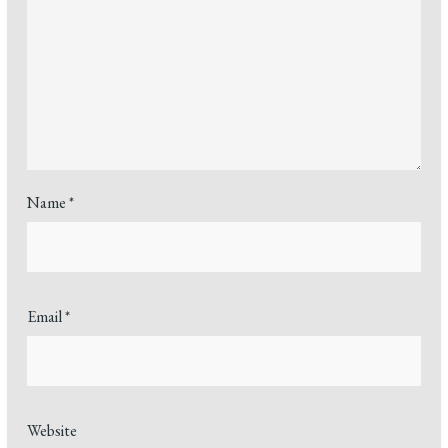
Name
*
Email
*
Website