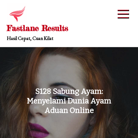
Skip
to
content
Fastlane Results
Hasil Cepat, Cuan Kilat
S128 Sabung Ayam:
Menyelami Dunia Ayam
Aduan Online