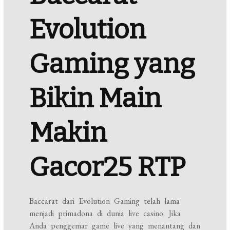
Evolution
Gaming yang
Bikin Main
Makin
Gacor25 RTP
Baccarat dari Evolution Gaming telah lama
menjadi primadona di dunia live casino. Jika
Anda penggemar game live yang menantang dan