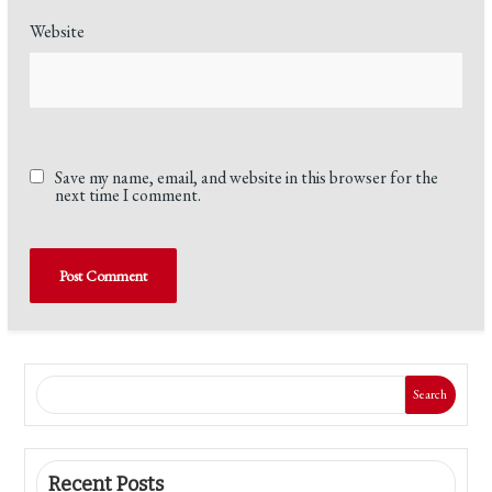
Website
Save my name, email, and website in this browser for the
next time I comment.
Search
Recent Posts