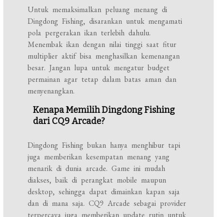
Untuk memaksimalkan peluang menang di
Dingdong Fishing, disarankan untuk mengamati
pola pergerakan ikan terlebih dahulu.
Menembak ikan dengan nilai tinggi saat fitur
multiplier aktif bisa menghasilkan kemenangan
besar. Jangan lupa untuk mengatur budget
permainan agar tetap dalam batas aman dan
menyenangkan.
Kenapa Memilih Dingdong Fishing
dari CQ9 Arcade?
Dingdong Fishing bukan hanya menghibur tapi
juga memberikan kesempatan menang yang
menarik di dunia arcade. Game ini mudah
diakses, baik di perangkat mobile maupun
desktop, sehingga dapat dimainkan kapan saja
dan di mana saja. CQ9 Arcade sebagai provider
terpercaya juga memberikan update rutin untuk