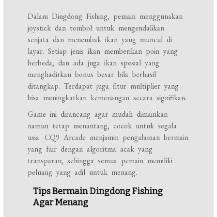
Dalam Dingdong Fishing, pemain menggunakan
joystick dan tombol untuk mengendalikan
senjata dan menembak ikan yang muncul di
layar. Setiap jenis ikan memberikan poin yang
berbeda, dan ada juga ikan spesial yang
menghadirkan bonus besar bila berhasil
ditangkap. Terdapat juga fitur multiplier yang
bisa meningkatkan kemenangan secara signifikan.
Game ini dirancang agar mudah dimainkan
namun tetap menantang, cocok untuk segala
usia. CQ9 Arcade menjamin pengalaman bermain
yang fair dengan algoritma acak yang
transparan, sehingga semua pemain memiliki
peluang yang adil untuk menang.
Tips Bermain Dingdong Fishing
Agar Menang