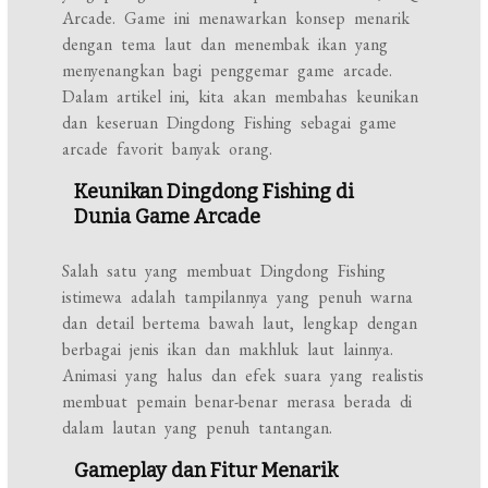
Arcade. Game ini menawarkan konsep menarik
dengan tema laut dan menembak ikan yang
menyenangkan bagi penggemar game arcade.
Dalam artikel ini, kita akan membahas keunikan
dan keseruan Dingdong Fishing sebagai game
arcade favorit banyak orang.
Keunikan Dingdong Fishing di
Dunia Game Arcade
Salah satu yang membuat Dingdong Fishing
istimewa adalah tampilannya yang penuh warna
dan detail bertema bawah laut, lengkap dengan
berbagai jenis ikan dan makhluk laut lainnya.
Animasi yang halus dan efek suara yang realistis
membuat pemain benar-benar merasa berada di
dalam lautan yang penuh tantangan.
Gameplay dan Fitur Menarik