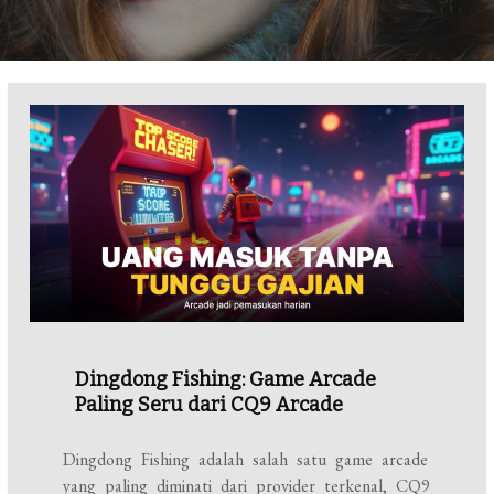
Dingdong Fishing: Game Arcade
Paling Seru dari CQ9 Arcade
Dingdong Fishing adalah salah satu game arcade
yang paling diminati dari provider terkenal, CQ9