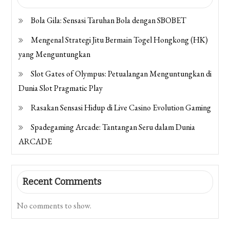
Bola Gila: Sensasi Taruhan Bola dengan SBOBET
Mengenal Strategi Jitu Bermain Togel Hongkong (HK)
yang Menguntungkan
Slot Gates of Olympus: Petualangan Menguntungkan di
Dunia Slot Pragmatic Play
Rasakan Sensasi Hidup di Live Casino Evolution Gaming
Spadegaming Arcade: Tantangan Seru dalam Dunia
ARCADE
Recent Comments
No comments to show.