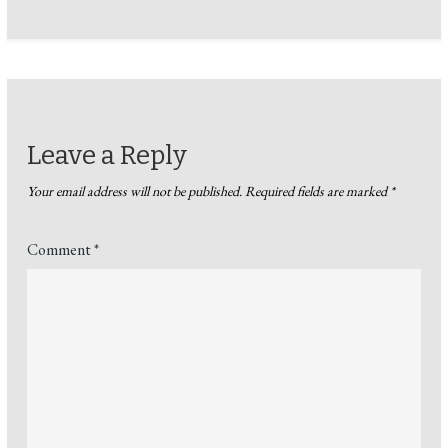
Leave a Reply
Your email address will not be published.
Required fields are marked
*
Comment
*