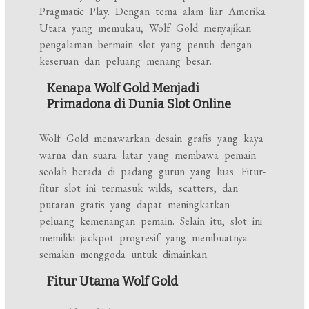
Pragmatic Play. Dengan tema alam liar Amerika
Utara yang memukau, Wolf Gold menyajikan
pengalaman bermain slot yang penuh dengan
keseruan dan peluang menang besar.
Kenapa Wolf Gold Menjadi
Primadona di Dunia Slot Online
Wolf Gold menawarkan desain grafis yang kaya
warna dan suara latar yang membawa pemain
seolah berada di padang gurun yang luas. Fitur-
fitur slot ini termasuk wilds, scatters, dan
putaran gratis yang dapat meningkatkan
peluang kemenangan pemain. Selain itu, slot ini
memiliki jackpot progresif yang membuatnya
semakin menggoda untuk dimainkan.
Fitur Utama Wolf Gold