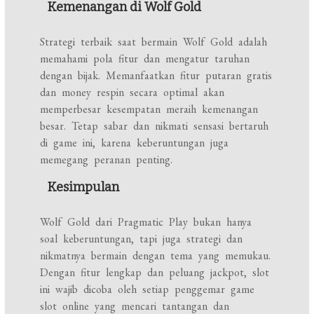
Kemenangan di Wolf Gold
Strategi terbaik saat bermain Wolf Gold adalah
memahami pola fitur dan mengatur taruhan
dengan bijak. Memanfaatkan fitur putaran gratis
dan money respin secara optimal akan
memperbesar kesempatan meraih kemenangan
besar. Tetap sabar dan nikmati sensasi bertaruh
di game ini, karena keberuntungan juga
memegang peranan penting.
Kesimpulan
Wolf Gold dari Pragmatic Play bukan hanya
soal keberuntungan, tapi juga strategi dan
nikmatnya bermain dengan tema yang memukau.
Dengan fitur lengkap dan peluang jackpot, slot
ini wajib dicoba oleh setiap penggemar game
slot online yang mencari tantangan dan