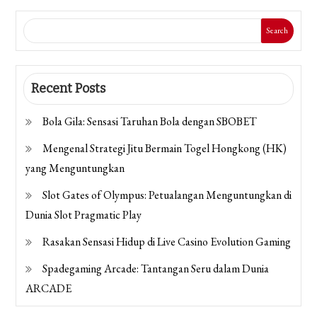
Search
Recent Posts
Bola Gila: Sensasi Taruhan Bola dengan SBOBET
Mengenal Strategi Jitu Bermain Togel Hongkong (HK)
yang Menguntungkan
Slot Gates of Olympus: Petualangan Menguntungkan di
Dunia Slot Pragmatic Play
Rasakan Sensasi Hidup di Live Casino Evolution Gaming
Spadegaming Arcade: Tantangan Seru dalam Dunia
ARCADE