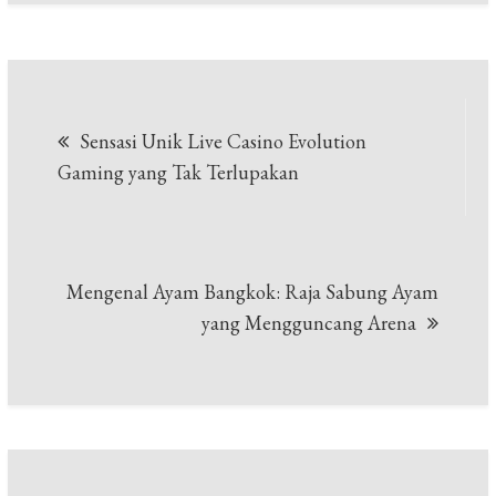
Post
Sensasi Unik Live Casino Evolution
navigation
Gaming yang Tak Terlupakan
Mengenal Ayam Bangkok: Raja Sabung Ayam
yang Mengguncang Arena