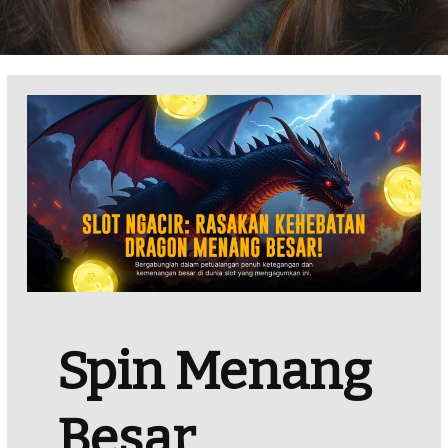
Spin Menang
Besar