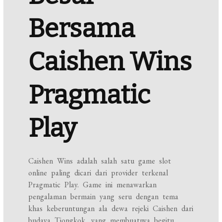
Bersama
Caishen Wins
Pragmatic
Play
Caishen Wins adalah salah satu game slot
online paling dicari dari provider terkenal
Pragmatic Play. Game ini menawarkan
pengalaman bermain yang seru dengan tema
khas keberuntungan ala dewa rejeki Caishen dari
budaya Tiongkok, yang membuatnya begitu