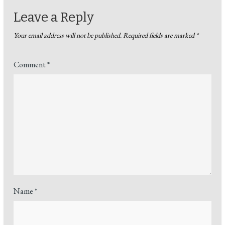
Leave a Reply
Your email address will not be published.
Required fields are marked
*
Comment
*
Name
*