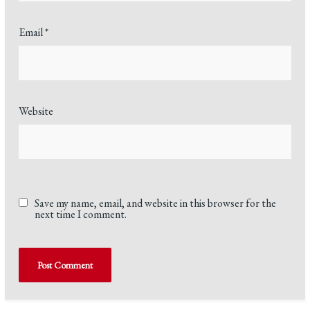
Email
*
Website
Save my name, email, and website in this browser for the
next time I comment.